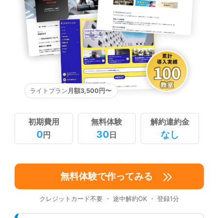
ライトプラン
月額3,500円〜
初期費用
無料体験
解約違約金
0
30
なし
円
日
無料体験で作ってみる
クレジットカード不要 ・ 途中解約OK ・ 登録1分