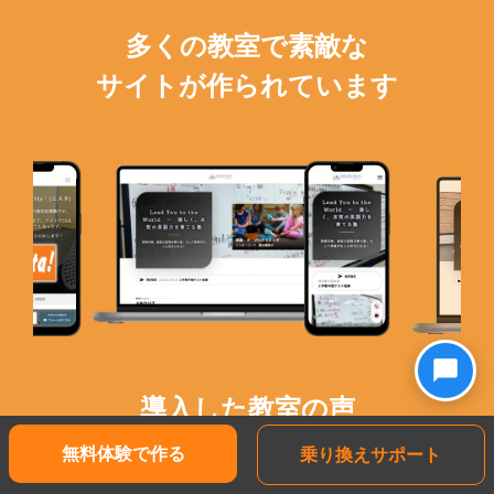
多くの教室で素敵な
サイトが作られています
導入した教室の声
無料体験で作る
乗り換えサポート
実際にchottoを使ったお客様のリアルな声をご紹介し
ます